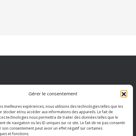
OPOS
Gérer le consentement
act
les meilleures expériences, nous utilisons des technologies telles que les
r stocker et/ou accéder aux informations des appareils. Le fait de
que de confidentialité
 ces technologies nous permettra de traiter des données telles que le
ons légales
 de navigation ou les ID uniques sur ce site. Le fait de ne pas consentir
r son consentement peut avoir un effet négatif sur certaines
ques et fonctions.