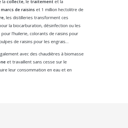
e la
collecte
, le
traitement
et la
e
marcs de raisins
et 1 million hectolitre de
re
, les distilleries transforment ces
pour la biocarburation, désinfection ou les
pour l’huilerie, colorants de raisins pour
, pulpes de raisins pour les engrais…
t également avec des chaudières à biomasse
one
et travaillent sans cesse sur le
uire leur consommation en eau et en