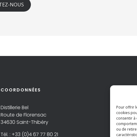
TEZ-NOUS
COORDONNÉES
À PR
Distillerie Bel
Cont
Pour offrir 
cookies pou
Route de Florensac
Politi
consentir à
34630 Saint-Thibéry
Menti
comportement
ou de retire
Tél. : +33 (0)4 67 77 80 21
caractéristi